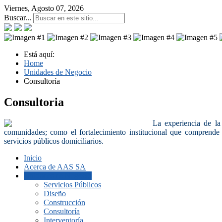
Viernes, Agosto 07, 2026
Buscar...
Está aquí:
Home
Unidades de Negocio
Consultoría
Consultoria
La experiencia de l
comunidades; como el fortalecimiento institucional que comprende 
servicios públicos domiciliarios.
Inicio
Acerca de AAS SA
Unidades de Negocio
Servicios Públicos
Diseño
Construcción
Consultoría
Interventoría